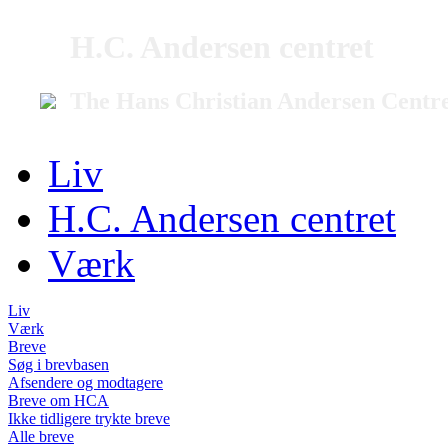
H.C. Andersen centret
The Hans Christian Andersen Centr
Liv
H.C. Andersen centret
Værk
Liv
Værk
Breve
Søg i brevbasen
Afsendere og modtagere
Breve om HCA
Ikke tidligere trykte breve
Alle breve