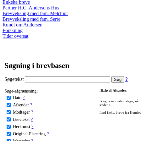
Enkelte breve
Partner H.C. Andersens Hus
Brevveksling med fam. Melchior
Brevveksling med fam. Serre
Rundt om Andersen
Forskning
Titler oversat
Søgning i brevbasen
Søgetekst
?
Søge-afgrænsning:
Hjælp til
Afsender
:
Dato
?
Brug ikke citationstegn, når
Afsender
?
stedet +:
Modtager
?
Find f.eks. breve fra Henrie
Brevtekst
?
Herkomst
?
Original Placering
?
Metatekst
?