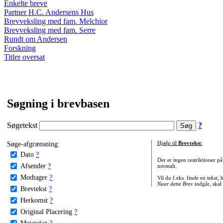
Enkelte breve
Partner H.C. Andersens Hus
Brevveksling med fam. Melchior
Brevveksling med fam. Serre
Rundt om Andersen
Forskning
Titler oversat
Søgning i brevbasen
Søgetekst
?
Søge-afgrænsning:
Hjælp til
Brevtekst
:
Dato
?
Der er ingen restriktioner p
Afsender
?
normalt.
Modtager
?
Vil du f.eks. finde en tekst,
Naar dette Brev
indgår, skal
Brevtekst
?
Herkomst
?
Original Placering
?
Metatekst
?