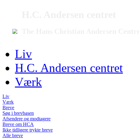
H.C. Andersen centret
The Hans Christian Andersen Centr
Liv
H.C. Andersen centret
Værk
Liv
Værk
Breve
Søg i brevbasen
Afsendere og modtagere
Breve om HCA
Ikke tidligere trykte breve
Alle breve