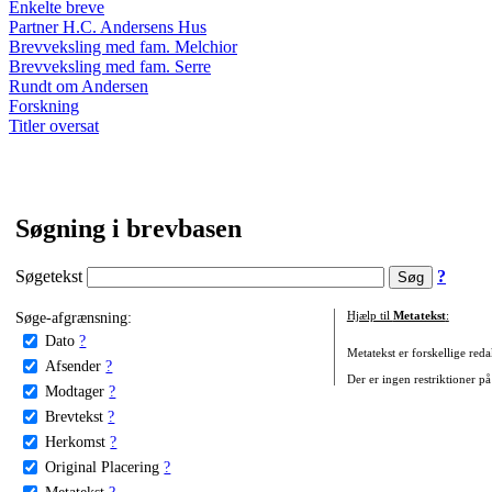
Enkelte breve
Partner H.C. Andersens Hus
Brevveksling med fam. Melchior
Brevveksling med fam. Serre
Rundt om Andersen
Forskning
Titler oversat
Søgning i brevbasen
Søgetekst
?
Søge-afgrænsning:
Hjælp til
Metatekst
:
Dato
?
Metatekst er forskellige reda
Afsender
?
Der er ingen restriktioner på
Modtager
?
Brevtekst
?
Herkomst
?
Original Placering
?
Metatekst
?