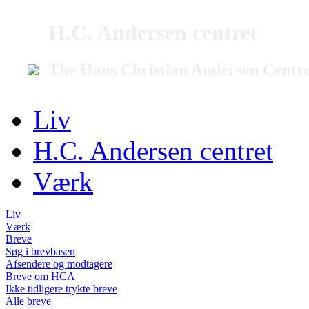
H.C. Andersen centret
The Hans Christian Andersen Centr
Liv
H.C. Andersen centret
Værk
Liv
Værk
Breve
Søg i brevbasen
Afsendere og modtagere
Breve om HCA
Ikke tidligere trykte breve
Alle breve