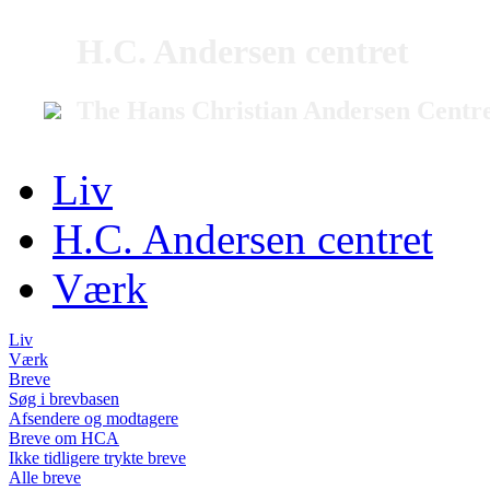
H.C. Andersen centret
The Hans Christian Andersen Centr
Liv
H.C. Andersen centret
Værk
Liv
Værk
Breve
Søg i brevbasen
Afsendere og modtagere
Breve om HCA
Ikke tidligere trykte breve
Alle breve