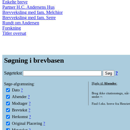
Enkelte breve
Partner H.C. Andersens Hus
Brevveksling med fam. Melchior
Brevveksling med fam. Serre
Rundt om Andersen
Forskning
Titler oversat
Søgning i brevbasen
Søgetekst
?
Søge-afgrænsning:
Hjælp til
Afsender
:
Dato
?
Brug ikke citationstegn, når
Afsender
?
stedet +:
Modtager
?
Find f.eks. breve fra Henrie
Brevtekst
?
Herkomst
?
Original Placering
?
Metatekst
?