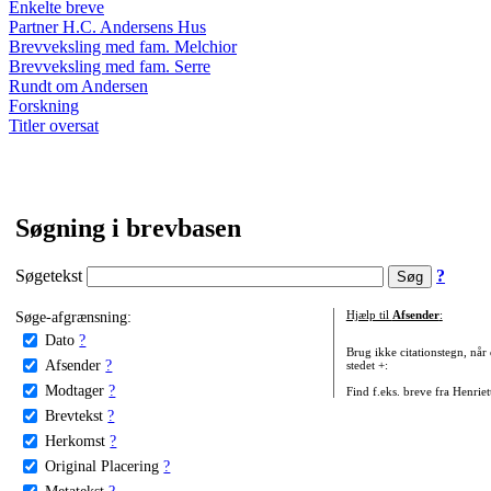
Enkelte breve
Partner H.C. Andersens Hus
Brevveksling med fam. Melchior
Brevveksling med fam. Serre
Rundt om Andersen
Forskning
Titler oversat
Søgning i brevbasen
Søgetekst
?
Søge-afgrænsning:
Hjælp til
Afsender
:
Dato
?
Brug ikke citationstegn, når
Afsender
?
stedet +:
Modtager
?
Find f.eks. breve fra Henrie
Brevtekst
?
Herkomst
?
Original Placering
?
Metatekst
?