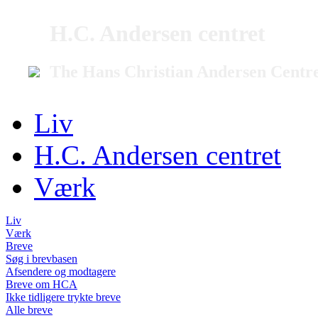
H.C. Andersen centret
The Hans Christian Andersen Centr
Liv
H.C. Andersen centret
Værk
Liv
Værk
Breve
Søg i brevbasen
Afsendere og modtagere
Breve om HCA
Ikke tidligere trykte breve
Alle breve