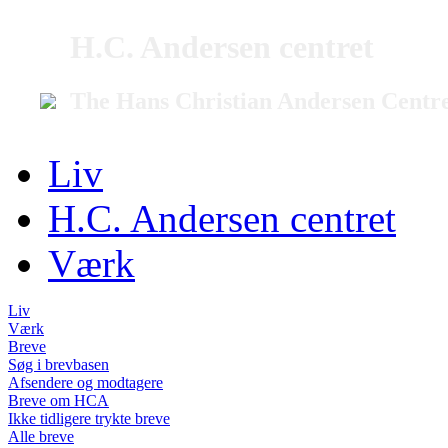
H.C. Andersen centret
The Hans Christian Andersen Centr
Liv
H.C. Andersen centret
Værk
Liv
Værk
Breve
Søg i brevbasen
Afsendere og modtagere
Breve om HCA
Ikke tidligere trykte breve
Alle breve