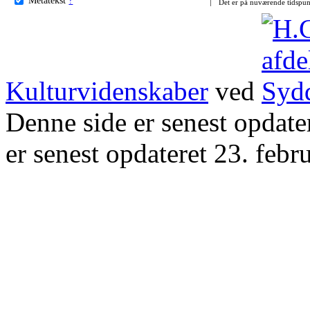
Det er på nuværende tidspun
Kulturvidenskaber
ved
Denne side er senest opdat
er senest opdateret 23. febr