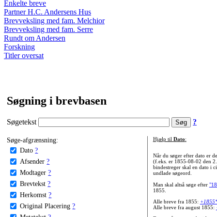
Enkelte breve
Partner H.C. Andersens Hus
Brevveksling med fam. Melchior
Brevveksling med fam. Serre
Rundt om Andersen
Forskning
Titler oversat
Søgning i brevbasen
Søgetekst
?
Søge-afgrænsning:
Hjælp til
Dato
:
Dato
?
Når du søger efter dato er
Afsender
?
(f.eks. er 1855-08-02 den 2
bindestreger skal en dato i c
Modtager
?
undlade søgeord.
Brevtekst
?
Man skal altså søge efter
"18
1855.
Herkomst
?
Alle breve fra 1855:
+1855
Original Placering
?
Alle breve fra august 1855:
Metatekst
?