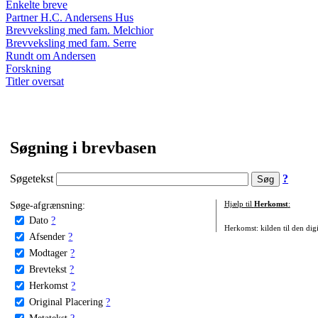
Enkelte breve
Partner H.C. Andersens Hus
Brevveksling med fam. Melchior
Brevveksling med fam. Serre
Rundt om Andersen
Forskning
Titler oversat
Søgning i brevbasen
Søgetekst
?
Søge-afgrænsning:
Hjælp til
Herkomst
:
Dato
?
Herkomst: kilden til den digi
Afsender
?
Modtager
?
Brevtekst
?
Herkomst
?
Original Placering
?
Metatekst
?