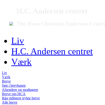
H.C. Andersen centret
The Hans Christian Andersen Centr
Liv
H.C. Andersen centret
Værk
Liv
Værk
Breve
Søg i brevbasen
Afsendere og modtagere
Breve om HCA
Ikke tidligere trykte breve
Alle breve