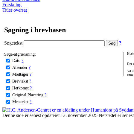
Forskning
Titler oversat
Søgning i brevbasen
Søgetekst
?
Søge-afgrænsning:
Hjæl
Dato
?
Der 
Afsender
?
Vil d
Modtager
?
søge
Brevtekst
?
Herkomst
?
Original Placering
?
Metatekst
?
Denne side er senest opdateret 13. november 2025 Netstedet er senest