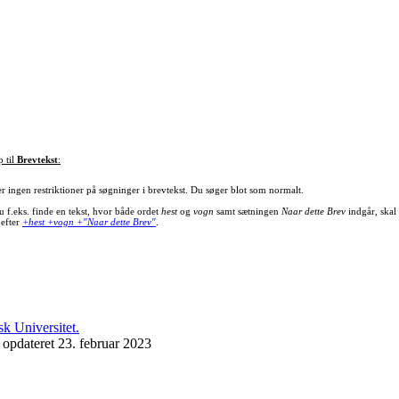
p til
Brevtekst
:
er ingen restriktioner på søgninger i brevtekst. Du søger blot som normalt.
u f.eks. finde en tekst, hvor både ordet
hest
og
vogn
samt sætningen
Naar dette Brev
indgår, skal
 efter
+hest +vogn +"Naar dette Brev"
.
 opdateret 23. februar 2023