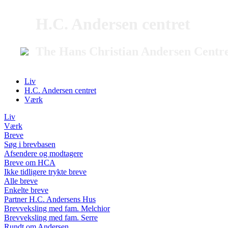
H.C. Andersen centret
The Hans Christian Andersen Centr
Liv
H.C. Andersen centret
Værk
Liv
Værk
Breve
Søg i brevbasen
Afsendere og modtagere
Breve om HCA
Ikke tidligere trykte breve
Alle breve
Enkelte breve
Partner H.C. Andersens Hus
Brevveksling med fam. Melchior
Brevveksling med fam. Serre
Rundt om Andersen