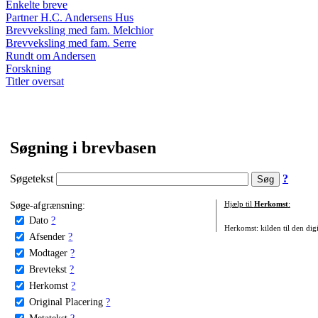
Enkelte breve
Partner H.C. Andersens Hus
Brevveksling med fam. Melchior
Brevveksling med fam. Serre
Rundt om Andersen
Forskning
Titler oversat
Søgning i brevbasen
Søgetekst
?
Søge-afgrænsning:
Hjælp til
Herkomst
:
Dato
?
Herkomst: kilden til den digi
Afsender
?
Modtager
?
Brevtekst
?
Herkomst
?
Original Placering
?
Metatekst
?