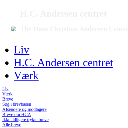
H.C. Andersen centret
The Hans Christian Andersen Centr
Liv
H.C. Andersen centret
Værk
Liv
Værk
Breve
Søg i brevbasen
Afsendere og modtagere
Breve om HCA
Ikke tidligere trykte breve
Alle breve