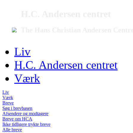
H.C. Andersen centret
The Hans Christian Andersen Centr
Liv
H.C. Andersen centret
Værk
Liv
Værk
Breve
Søg i brevbasen
Afsendere og modtagere
Breve om HCA
Ikke tidligere trykte breve
Alle breve