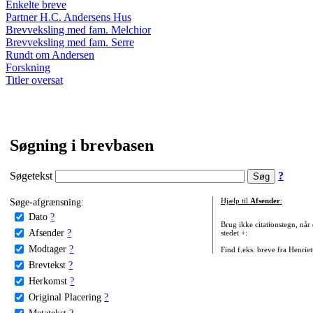
Enkelte breve
Partner H.C. Andersens Hus
Brevveksling med fam. Melchior
Brevveksling med fam. Serre
Rundt om Andersen
Forskning
Titler oversat
Søgning i brevbasen
Søgetekst
?
Søge-afgrænsning:
Hjælp til
Afsender
:
Dato
?
Brug ikke citationstegn, når
Afsender
?
stedet +:
Modtager
?
Find f.eks. breve fra Henrie
Brevtekst
?
Herkomst
?
Original Placering
?
Metatekst
?