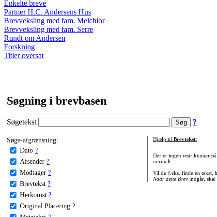
Enkelte breve
Partner H.C. Andersens Hus
Brevveksling med fam. Melchior
Brevveksling med fam. Serre
Rundt om Andersen
Forskning
Titler oversat
Søgning i brevbasen
Søgetekst
?
Søge-afgrænsning:
Hjælp til
Brevtekst
:
Dato
?
Der er ingen restriktioner p
Afsender
?
normalt.
Modtager
?
Vil du f.eks. finde en tekst,
Naar dette Brev
indgår, skal
Brevtekst
?
Herkomst
?
Original Placering
?
Metatekst
?