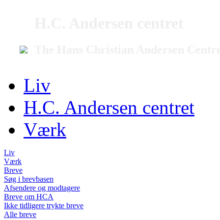
H.C. Andersen centret
The Hans Christian Andersen Centr
Liv
H.C. Andersen centret
Værk
Liv
Værk
Breve
Søg i brevbasen
Afsendere og modtagere
Breve om HCA
Ikke tidligere trykte breve
Alle breve