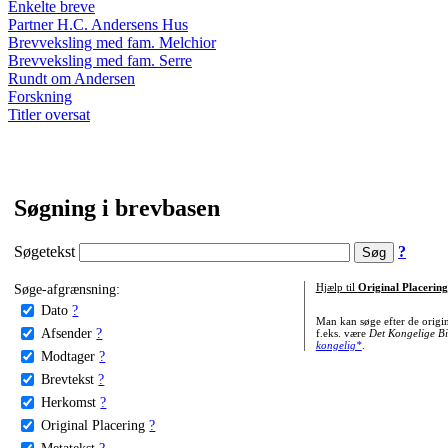
Enkelte breve
Partner H.C. Andersens Hus
Brevveksling med fam. Melchior
Brevveksling med fam. Serre
Rundt om Andersen
Forskning
Titler oversat
Søgning i brevbasen
Søgetekst
?
Søge-afgrænsning:
Hjælp til
Original Placering
Dato
?
Man kan søge efter de origi
Afsender
?
f.eks. være
Det Kongelige Bi
kongelig*
.
Modtager
?
Brevtekst
?
Herkomst
?
Original Placering
?
Metatekst
?