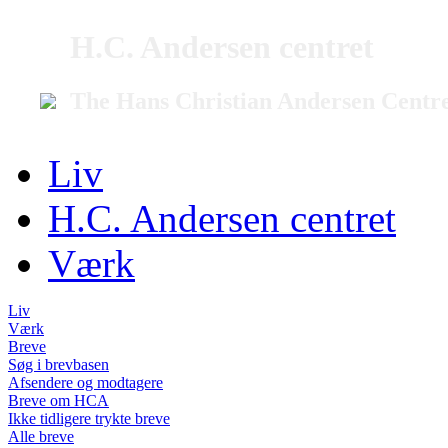
H.C. Andersen centret
The Hans Christian Andersen Centr
Liv
H.C. Andersen centret
Værk
Liv
Værk
Breve
Søg i brevbasen
Afsendere og modtagere
Breve om HCA
Ikke tidligere trykte breve
Alle breve