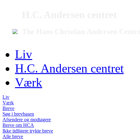
H.C. Andersen centret
The Hans Christian Andersen Centr
Liv
H.C. Andersen centret
Værk
Liv
Værk
Breve
Søg i brevbasen
Afsendere og modtagere
Breve om HCA
Ikke tidligere trykte breve
Alle breve