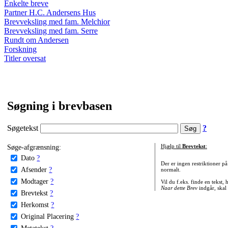
Enkelte breve
Partner H.C. Andersens Hus
Brevveksling med fam. Melchior
Brevveksling med fam. Serre
Rundt om Andersen
Forskning
Titler oversat
Søgning i brevbasen
Søgetekst
?
Søge-afgrænsning:
Hjælp til
Brevtekst
:
Dato
?
Der er ingen restriktioner p
Afsender
?
normalt.
Modtager
?
Vil du f.eks. finde en tekst,
Naar dette Brev
indgår, skal
Brevtekst
?
Herkomst
?
Original Placering
?
Metatekst
?