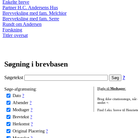
Enkelte breve
Partner H.C. Andersens Hus
Brevveksling med fam. Melchior
Brevveksling med fam. Serre
Rundt om Andersen
Forskning
Titler oversat
Søgning i brevbasen
Søgetekst
?
Søge-afgrænsning:
Hjælp til
Modtager
:
Dato
?
Brug ikke citationstegn, når
Afsender
?
stedet +:
Modtager
?
Find f.eks. breve til Henriet
Brevtekst
?
Herkomst
?
Original Placering
?
Metatekst
?