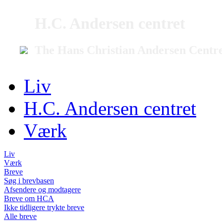
H.C. Andersen centret
The Hans Christian Andersen Centr
Liv
H.C. Andersen centret
Værk
Liv
Værk
Breve
Søg i brevbasen
Afsendere og modtagere
Breve om HCA
Ikke tidligere trykte breve
Alle breve