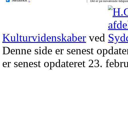
Det er på nuværende tidspun
Kulturvidenskaber
ved
Denne side er senest opdat
er senest opdateret 23. febr