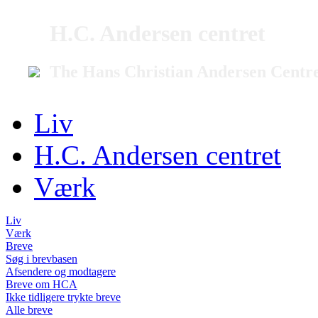
H.C. Andersen centret
The Hans Christian Andersen Centr
Liv
H.C. Andersen centret
Værk
Liv
Værk
Breve
Søg i brevbasen
Afsendere og modtagere
Breve om HCA
Ikke tidligere trykte breve
Alle breve