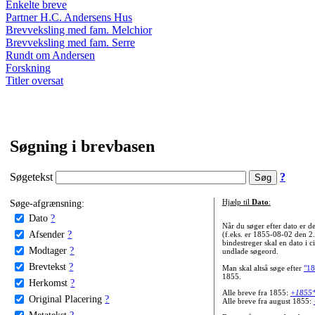
Enkelte breve
Partner H.C. Andersens Hus
Brevveksling med fam. Melchior
Brevveksling med fam. Serre
Rundt om Andersen
Forskning
Titler oversat
Søgning i brevbasen
Søgetekst
?
Søge-afgrænsning:
Hjælp til
Dato
:
Dato
?
Når du søger efter dato er
Afsender
?
(f.eks. er 1855-08-02 den 2
bindestreger skal en dato i c
Modtager
?
undlade søgeord.
Brevtekst
?
Man skal altså søge efter
"18
1855.
Herkomst
?
Alle breve fra 1855:
+1855
Original Placering
?
Alle breve fra august 1855:
Metatekst
?