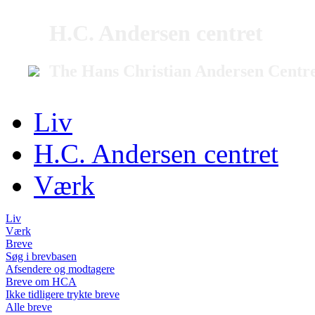
H.C. Andersen centret
The Hans Christian Andersen Centr
Liv
H.C. Andersen centret
Værk
Liv
Værk
Breve
Søg i brevbasen
Afsendere og modtagere
Breve om HCA
Ikke tidligere trykte breve
Alle breve