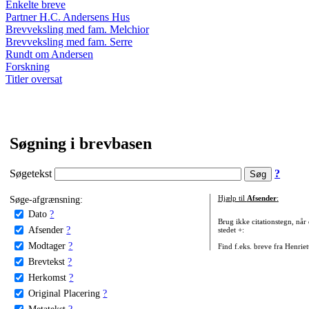
Enkelte breve
Partner H.C. Andersens Hus
Brevveksling med fam. Melchior
Brevveksling med fam. Serre
Rundt om Andersen
Forskning
Titler oversat
Søgning i brevbasen
Søgetekst
?
Søge-afgrænsning:
Hjælp til
Afsender
:
Dato
?
Brug ikke citationstegn, når
Afsender
?
stedet +:
Modtager
?
Find f.eks. breve fra Henrie
Brevtekst
?
Herkomst
?
Original Placering
?
Metatekst
?