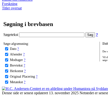
Forskning
Titler oversat
Søgning i brevbasen
Søgetekst
?
Søge-afgrænsning:
Hjæl
Dato
?
Der 
Afsender
?
Vil d
Modtager
?
søge
Brevtekst
?
Herkomst
?
Original Placering
?
Metatekst
?
Denne side er senest opdateret 13. november 2025 Netstedet er senest