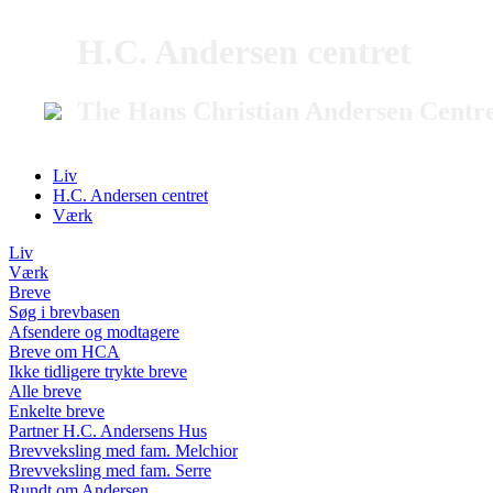
H.C. Andersen centret
The Hans Christian Andersen Centr
Liv
H.C. Andersen centret
Værk
Liv
Værk
Breve
Søg i brevbasen
Afsendere og modtagere
Breve om HCA
Ikke tidligere trykte breve
Alle breve
Enkelte breve
Partner H.C. Andersens Hus
Brevveksling med fam. Melchior
Brevveksling med fam. Serre
Rundt om Andersen