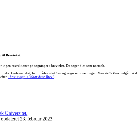
p til
Brevtekst
:
er ingen restriktioner på søgninger i brevtekst. Du søger blot som normalt.
u f.eks. finde en tekst, hvor både ordet
hest
og
vogn
samt sætningen
Naar dette Brev
indgår, skal
 efter
+hest +vogn +"Naar dette Brev"
.
 opdateret 23. februar 2023