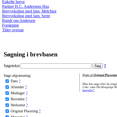
Enkelte breve
Partner H.C. Andersens Hus
Brevveksling med fam. Melchior
Brevveksling med fam. Serre
Rundt om Andersen
Forskning
Titler oversat
Søgning i brevbasen
Søgetekst
?
Søge-afgrænsning:
Hjælp til
Original Placering
Dato
?
Man kan søge efter de origi
Afsender
?
f.eks. være
Det Kongelige Bi
kongelig*
.
Modtager
?
Brevtekst
?
Herkomst
?
Original Placering
?
Metatekst
?