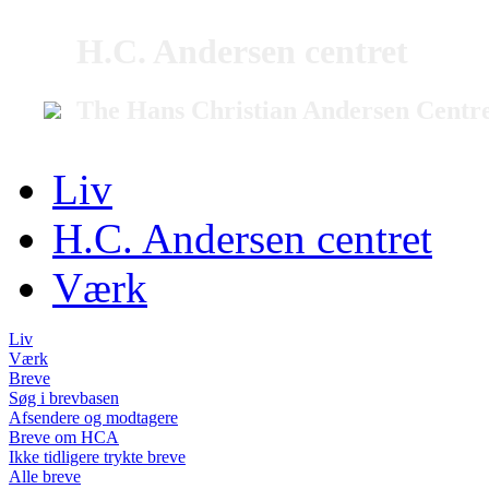
H.C. Andersen centret
The Hans Christian Andersen Centr
Liv
H.C. Andersen centret
Værk
Liv
Værk
Breve
Søg i brevbasen
Afsendere og modtagere
Breve om HCA
Ikke tidligere trykte breve
Alle breve