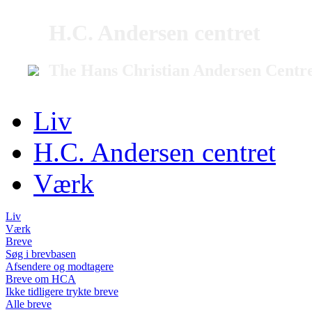
H.C. Andersen centret
The Hans Christian Andersen Centr
Liv
H.C. Andersen centret
Værk
Liv
Værk
Breve
Søg i brevbasen
Afsendere og modtagere
Breve om HCA
Ikke tidligere trykte breve
Alle breve