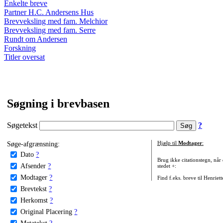
Enkelte breve
Partner H.C. Andersens Hus
Brevveksling med fam. Melchior
Brevveksling med fam. Serre
Rundt om Andersen
Forskning
Titler oversat
Søgning i brevbasen
Søgetekst
?
Søge-afgrænsning:
Hjælp til
Modtager
:
Dato
?
Brug ikke citationstegn, når
Afsender
?
stedet +:
Modtager
?
Find f.eks. breve til Henriet
Brevtekst
?
Herkomst
?
Original Placering
?
Metatekst
?