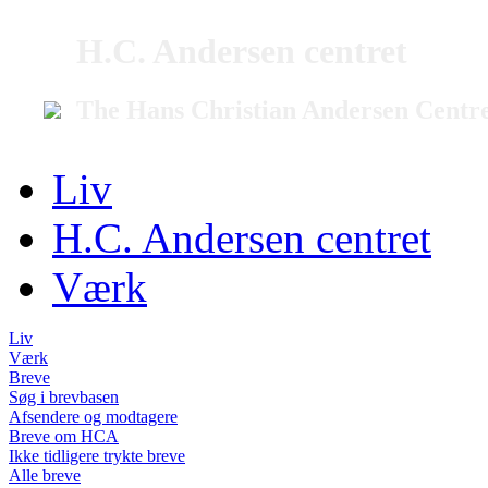
H.C. Andersen centret
The Hans Christian Andersen Centr
Liv
H.C. Andersen centret
Værk
Liv
Værk
Breve
Søg i brevbasen
Afsendere og modtagere
Breve om HCA
Ikke tidligere trykte breve
Alle breve