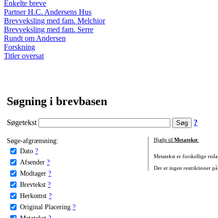
Enkelte breve
Partner H.C. Andersens Hus
Brevveksling med fam. Melchior
Brevveksling med fam. Serre
Rundt om Andersen
Forskning
Titler oversat
Søgning i brevbasen
Søgetekst
?
Søge-afgrænsning:
Hjælp til
Metatekst
:
Dato
?
Metatekst er forskellige reda
Afsender
?
Der er ingen restriktioner på
Modtager
?
Brevtekst
?
Herkomst
?
Original Placering
?
Metatekst
?