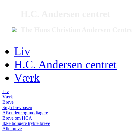
H.C. Andersen centret
The Hans Christian Andersen Centr
Liv
H.C. Andersen centret
Værk
Liv
Værk
Breve
Søg i brevbasen
Afsendere og modtagere
Breve om HCA
Ikke tidligere trykte breve
Alle breve