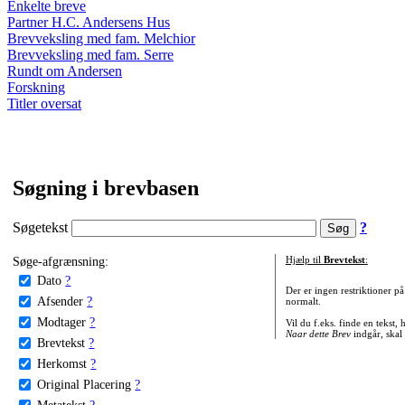
Enkelte breve
Partner H.C. Andersens Hus
Brevveksling med fam. Melchior
Brevveksling med fam. Serre
Rundt om Andersen
Forskning
Titler oversat
Søgning i brevbasen
Søgetekst
?
Søge-afgrænsning:
Hjælp til
Brevtekst
:
Dato
?
Der er ingen restriktioner p
Afsender
?
normalt.
Modtager
?
Vil du f.eks. finde en tekst,
Naar dette Brev
indgår, skal
Brevtekst
?
Herkomst
?
Original Placering
?
Metatekst
?