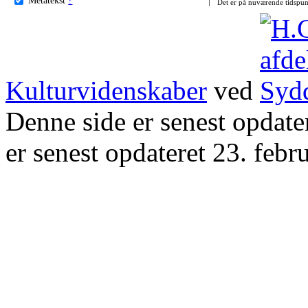
Det er på nuværende tidspun
Kulturvidenskaber
ved
Denne side er senest opdat
er senest opdateret 23. febr