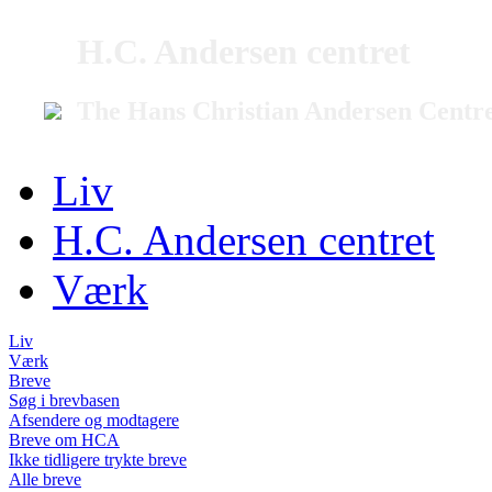
H.C. Andersen centret
The Hans Christian Andersen Centr
Liv
H.C. Andersen centret
Værk
Liv
Værk
Breve
Søg i brevbasen
Afsendere og modtagere
Breve om HCA
Ikke tidligere trykte breve
Alle breve