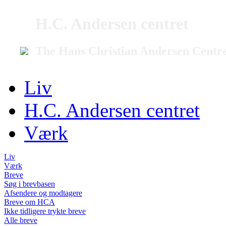
H.C. Andersen centret
The Hans Christian Andersen Centr
Liv
H.C. Andersen centret
Værk
Liv
Værk
Breve
Søg i brevbasen
Afsendere og modtagere
Breve om HCA
Ikke tidligere trykte breve
Alle breve