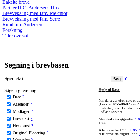
Enkelte breve
Partner H.C. Andersens Hus
Brevveksling med fam. Melchior
Brevveksling med fam. Serre
Rundt om Andersen
Forskning
Titler oversat
Søgning i brevbasen
Søgetekst
?
Søge-afgrænsning:
Hjælp til
Dato
:
Dato
?
Når du søger efter dato er
Afsender
?
(f.eks. er 1855-08-02 den 2
bindestreger skal en dato i c
Modtager
?
undlade søgeord.
Brevtekst
?
Man skal altså søge efter
"18
1855.
Herkomst
?
Alle breve fra 1855:
+1855
Original Placering
?
Alle breve fra august 1855:
Metatekst
?