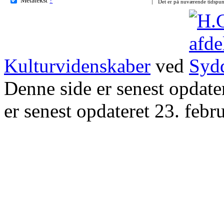
Det er på nuværende tidspun
Kulturvidenskaber
ved
Denne side er senest opdat
er senest opdateret 23. febr