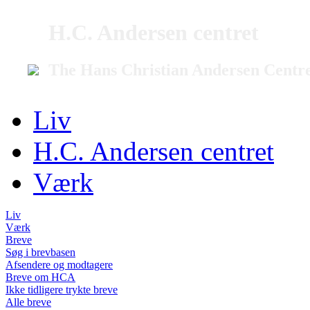
H.C. Andersen centret
The Hans Christian Andersen Centr
Liv
H.C. Andersen centret
Værk
Liv
Værk
Breve
Søg i brevbasen
Afsendere og modtagere
Breve om HCA
Ikke tidligere trykte breve
Alle breve