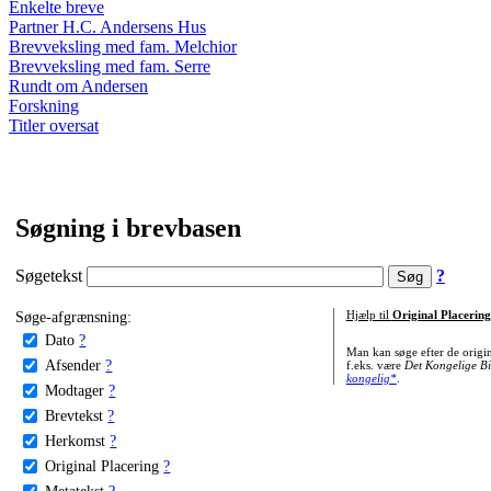
Enkelte breve
Partner H.C. Andersens Hus
Brevveksling med fam. Melchior
Brevveksling med fam. Serre
Rundt om Andersen
Forskning
Titler oversat
Søgning i brevbasen
Søgetekst
?
Søge-afgrænsning:
Hjælp til
Original Placering
Dato
?
Man kan søge efter de origi
Afsender
?
f.eks. være
Det Kongelige Bi
kongelig*
.
Modtager
?
Brevtekst
?
Herkomst
?
Original Placering
?
Metatekst
?