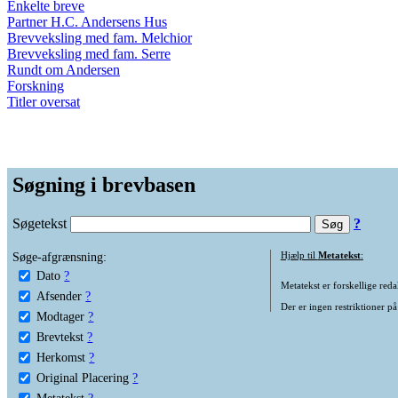
Enkelte breve
Partner H.C. Andersens Hus
Brevveksling med fam. Melchior
Brevveksling med fam. Serre
Rundt om Andersen
Forskning
Titler oversat
Søgning i brevbasen
Søgetekst
?
Søge-afgrænsning:
Hjælp til
Metatekst
:
Dato
?
Metatekst er forskellige reda
Afsender
?
Der er ingen restriktioner på
Modtager
?
Brevtekst
?
Herkomst
?
Original Placering
?
Metatekst
?