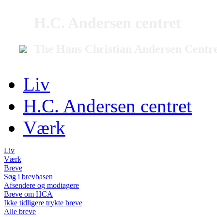
H.C. Andersen centret
The Hans Christian Andersen Centr
Liv
H.C. Andersen centret
Værk
Liv
Værk
Breve
Søg i brevbasen
Afsendere og modtagere
Breve om HCA
Ikke tidligere trykte breve
Alle breve