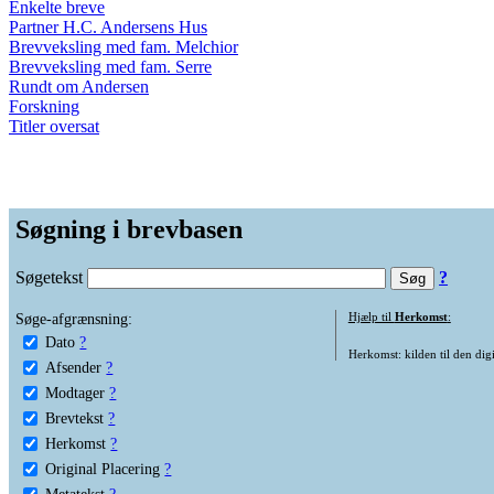
Enkelte breve
Partner H.C. Andersens Hus
Brevveksling med fam. Melchior
Brevveksling med fam. Serre
Rundt om Andersen
Forskning
Titler oversat
Søgning i brevbasen
Søgetekst
?
Søge-afgrænsning:
Hjælp til
Herkomst
:
Dato
?
Herkomst: kilden til den digi
Afsender
?
Modtager
?
Brevtekst
?
Herkomst
?
Original Placering
?
Metatekst
?