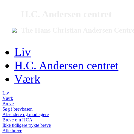
H.C. Andersen centret
The Hans Christian Andersen Centr
Liv
H.C. Andersen centret
Værk
Liv
Værk
Breve
Søg i brevbasen
Afsendere og modtagere
Breve om HCA
Ikke tidligere trykte breve
Alle breve