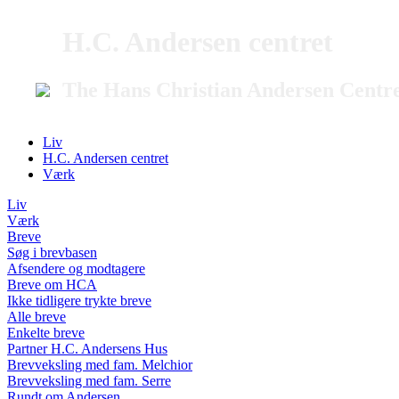
H.C. Andersen centret
The Hans Christian Andersen Centr
Liv
H.C. Andersen centret
Værk
Liv
Værk
Breve
Søg i brevbasen
Afsendere og modtagere
Breve om HCA
Ikke tidligere trykte breve
Alle breve
Enkelte breve
Partner H.C. Andersens Hus
Brevveksling med fam. Melchior
Brevveksling med fam. Serre
Rundt om Andersen