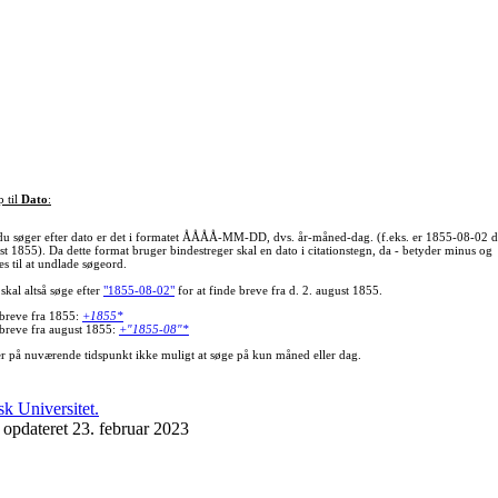
p til
Dato
:
du søger efter dato er det i formatet ÅÅÅÅ-MM-DD, dvs. år-måned-dag. (f.eks. er 1855-08-02 d
st 1855). Da dette format bruger bindestreger skal en dato i citationstegn, da - betyder minus og
s til at undlade søgeord.
skal altså søge efter
"1855-08-02"
for at finde breve fra d. 2. august 1855.
 breve fra 1855:
+1855*
 breve fra august 1855:
+"1855-08"*
er på nuværende tidspunkt ikke muligt at søge på kun måned eller dag.
 opdateret 23. februar 2023