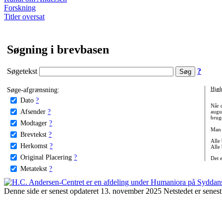
Forskning
Titler oversat
Søgning i brevbasen
Søgetekst
?
Søge-afgrænsning:
Hjæl
Dato
?
Når 
Afsender
?
augu
bruge
Modtager
?
Man 
Brevtekst
?
Alle
Herkomst
?
Alle
Original Placering
?
Det 
Metatekst
?
Denne side er senest opdateret 13. november 2025 Netstedet er senest