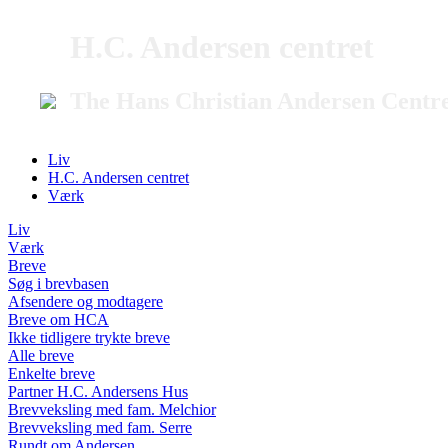
H.C. Andersen centret
The Hans Christian Andersen Centr
Liv
H.C. Andersen centret
Værk
Liv
Værk
Breve
Søg i brevbasen
Afsendere og modtagere
Breve om HCA
Ikke tidligere trykte breve
Alle breve
Enkelte breve
Partner H.C. Andersens Hus
Brevveksling med fam. Melchior
Brevveksling med fam. Serre
Rundt om Andersen