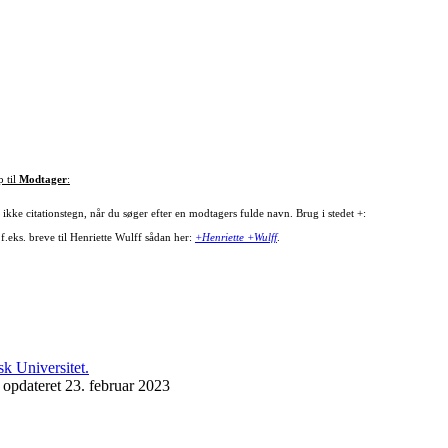
p til
Modtager
:
ikke citationstegn, når du søger efter en modtagers fulde navn. Brug i stedet +:
f.eks. breve til Henriette Wulff sådan her:
+Henriette +Wulff
.
 opdateret 23. februar 2023