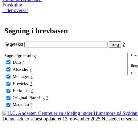
Forskning
Titler oversat
Søgning i brevbasen
Søgetekst
?
Søge-afgrænsning:
Hjæl
Dato
?
Brug 
Afsender
?
Find 
Modtager
?
Brevtekst
?
Herkomst
?
Original Placering
?
Metatekst
?
Denne side er senest opdateret 13. november 2025 Netstedet er senest