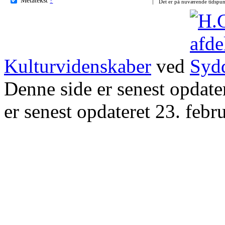
Det er på nuværende tidspun
Kulturvidenskaber
ved
Denne side er senest opdat
er senest opdateret 23. febr