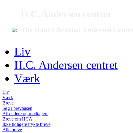
H.C. Andersen centret
The Hans Christian Andersen Centr
Liv
H.C. Andersen centret
Værk
Liv
Værk
Breve
Søg i brevbasen
Afsendere og modtagere
Breve om HCA
Ikke tidligere trykte breve
Alle breve