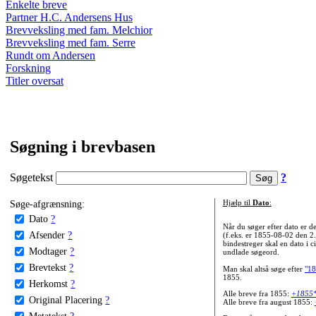
Enkelte breve
Partner H.C. Andersens Hus
Brevveksling med fam. Melchior
Brevveksling med fam. Serre
Rundt om Andersen
Forskning
Titler oversat
Søgning i brevbasen
Søgetekst
?
Søge-afgrænsning:
Hjælp til
Dato
:
Dato
?
Når du søger efter dato er
Afsender
?
(f.eks. er 1855-08-02 den 2
bindestreger skal en dato i c
Modtager
?
undlade søgeord.
Brevtekst
?
Man skal altså søge efter
"18
1855.
Herkomst
?
Alle breve fra 1855:
+1855
Original Placering
?
Alle breve fra august 1855:
Metatekst
?