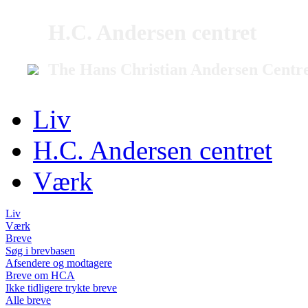
H.C. Andersen centret
The Hans Christian Andersen Centr
Liv
H.C. Andersen centret
Værk
Liv
Værk
Breve
Søg i brevbasen
Afsendere og modtagere
Breve om HCA
Ikke tidligere trykte breve
Alle breve