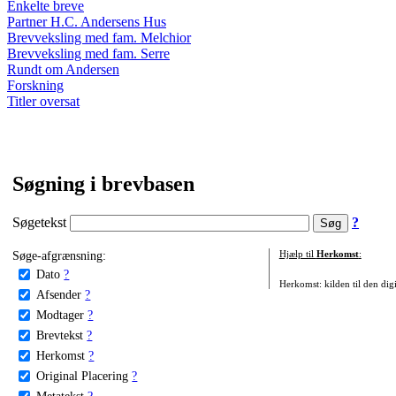
Enkelte breve
Partner H.C. Andersens Hus
Brevveksling med fam. Melchior
Brevveksling med fam. Serre
Rundt om Andersen
Forskning
Titler oversat
Søgning i brevbasen
Søgetekst
?
Søge-afgrænsning:
Hjælp til
Herkomst
:
Dato
?
Herkomst: kilden til den digi
Afsender
?
Modtager
?
Brevtekst
?
Herkomst
?
Original Placering
?
Metatekst
?