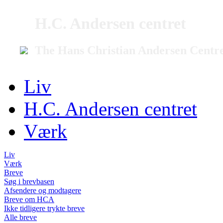
H.C. Andersen centret
The Hans Christian Andersen Centr
Liv
H.C. Andersen centret
Værk
Liv
Værk
Breve
Søg i brevbasen
Afsendere og modtagere
Breve om HCA
Ikke tidligere trykte breve
Alle breve