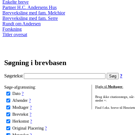
Enkelte breve
Partner H.C. Andersens Hus
Brevveksling med fam. Melchior
Brevveksling med fam. Serre
Rundt om Andersen
Forskning
Titler oversat
Søgning i brevbasen
Søgetekst
?
Søge-afgrænsning:
Hjælp til
Modtager
:
Dato
?
Brug ikke citationstegn, når
Afsender
?
stedet +:
Modtager
?
Find f.eks. breve til Henriet
Brevtekst
?
Herkomst
?
Original Placering
?
Metatekst
?