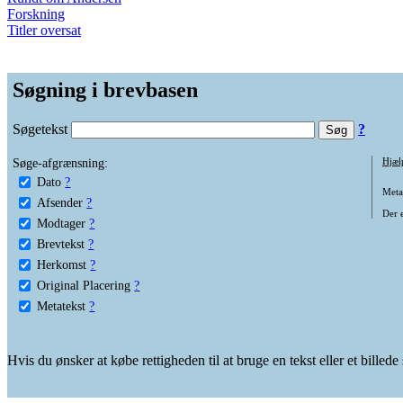
Forskning
Titler oversat
Søgning i brevbasen
Søgetekst
?
Søge-afgrænsning:
Hjæl
Dato
?
Metat
Afsender
?
Der e
Modtager
?
Brevtekst
?
Herkomst
?
Original Placering
?
Metatekst
?
Hvis du ønsker at købe rettigheden til at bruge en tekst eller et billed