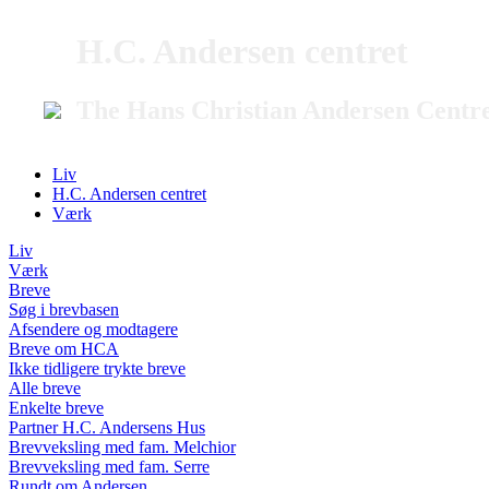
H.C. Andersen centret
The Hans Christian Andersen Centr
Liv
H.C. Andersen centret
Værk
Liv
Værk
Breve
Søg i brevbasen
Afsendere og modtagere
Breve om HCA
Ikke tidligere trykte breve
Alle breve
Enkelte breve
Partner H.C. Andersens Hus
Brevveksling med fam. Melchior
Brevveksling med fam. Serre
Rundt om Andersen