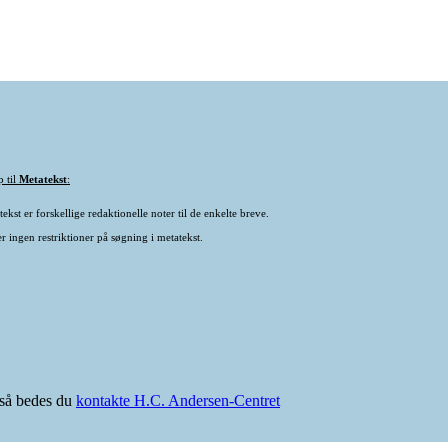
p til
Metatekst
:
ekst er forskellige redaktionelle noter til de enkelte breve.
r ingen restriktioner på søgning i metatekst.
e så bedes du
kontakte H.C. Andersen-Centret