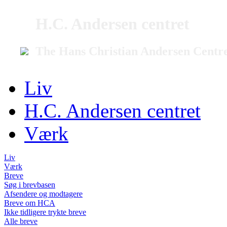
H.C. Andersen centret
The Hans Christian Andersen Centr
Liv
H.C. Andersen centret
Værk
Liv
Værk
Breve
Søg i brevbasen
Afsendere og modtagere
Breve om HCA
Ikke tidligere trykte breve
Alle breve