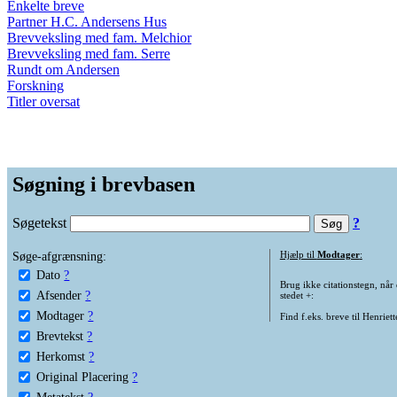
Enkelte breve
Partner H.C. Andersens Hus
Brevveksling med fam. Melchior
Brevveksling med fam. Serre
Rundt om Andersen
Forskning
Titler oversat
Søgning i brevbasen
Søgetekst
?
Søge-afgrænsning:
Hjælp til
Modtager
:
Dato
?
Brug ikke citationstegn, når
Afsender
?
stedet +:
Modtager
?
Find f.eks. breve til Henriet
Brevtekst
?
Herkomst
?
Original Placering
?
Metatekst
?