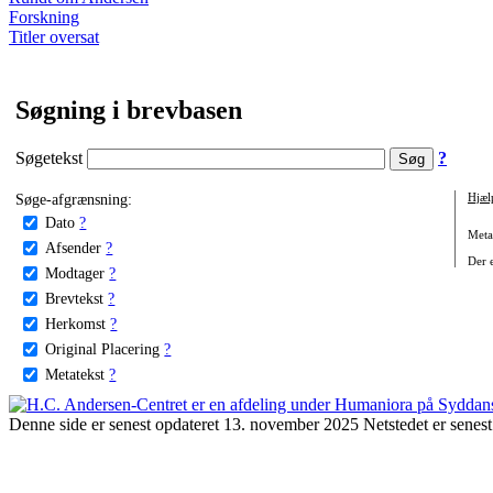
Forskning
Titler oversat
Søgning i brevbasen
Søgetekst
?
Søge-afgrænsning:
Hjæl
Dato
?
Metat
Afsender
?
Der e
Modtager
?
Brevtekst
?
Herkomst
?
Original Placering
?
Metatekst
?
Denne side er senest opdateret 13. november 2025 Netstedet er senest