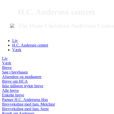
H.C. Andersen centret
The Hans Christian Andersen Centr
Liv
H.C. Andersen centret
Værk
Liv
Værk
Breve
Søg i brevbasen
Afsendere og modtagere
Breve om HCA
Ikke tidligere trykte breve
Alle breve
Enkelte breve
Partner H.C. Andersens Hus
Brevveksling med fam. Melchior
Brevveksling med fam. Serre
Rundt om Andersen