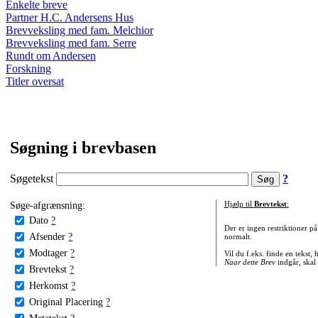
Enkelte breve
Partner H.C. Andersens Hus
Brevveksling med fam. Melchior
Brevveksling med fam. Serre
Rundt om Andersen
Forskning
Titler oversat
Søgning i brevbasen
Søgetekst
?
Søge-afgrænsning:
Hjælp til
Brevtekst
:
Dato
?
Der er ingen restriktioner p
Afsender
?
normalt.
Modtager
?
Vil du f.eks. finde en tekst,
Naar dette Brev
indgår, skal
Brevtekst
?
Herkomst
?
Original Placering
?
Metatekst
?