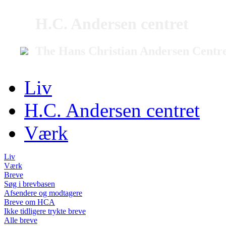
H.C. Andersen centret
The Hans Christian Andersen Centr
Liv
H.C. Andersen centret
Værk
Liv
Værk
Breve
Søg i brevbasen
Afsendere og modtagere
Breve om HCA
Ikke tidligere trykte breve
Alle breve