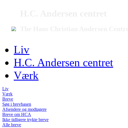
H.C. Andersen centret
The Hans Christian Andersen Centr
Liv
H.C. Andersen centret
Værk
Liv
Værk
Breve
Søg i brevbasen
Afsendere og modtagere
Breve om HCA
Ikke tidligere trykte breve
Alle breve