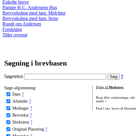
Enkelte breve
Partner H.C. Andersens Hus
Brevveksling med fam. Melchior
Brevveksling med fam. Serre
Rundt om Andersen
Forskning
Titler oversat
Søgning i brevbasen
Søgetekst
?
Søge-afgrænsning:
Hjælp til
Modtager
:
Dato
?
Brug ikke citationstegn, når
Afsender
?
stedet +:
Modtager
?
Find f.eks. breve til Henriet
Brevtekst
?
Herkomst
?
Original Placering
?
Metatekst
?