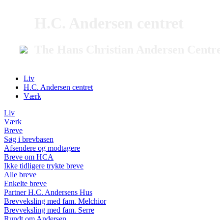
H.C. Andersen centret
The Hans Christian Andersen Centr
Liv
H.C. Andersen centret
Værk
Liv
Værk
Breve
Søg i brevbasen
Afsendere og modtagere
Breve om HCA
Ikke tidligere trykte breve
Alle breve
Enkelte breve
Partner H.C. Andersens Hus
Brevveksling med fam. Melchior
Brevveksling med fam. Serre
Rundt om Andersen