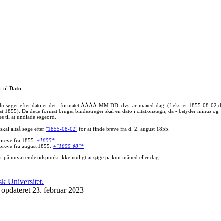
p til
Dato
:
du søger efter dato er det i formatet ÅÅÅÅ-MM-DD, dvs. år-måned-dag. (f.eks. er 1855-08-02 d
st 1855). Da dette format bruger bindestreger skal en dato i citationstegn, da - betyder minus og
s til at undlade søgeord.
skal altså søge efter
"1855-08-02"
for at finde breve fra d. 2. august 1855.
 breve fra 1855:
+1855*
 breve fra august 1855:
+"1855-08"*
er på nuværende tidspunkt ikke muligt at søge på kun måned eller dag.
 opdateret 23. februar 2023