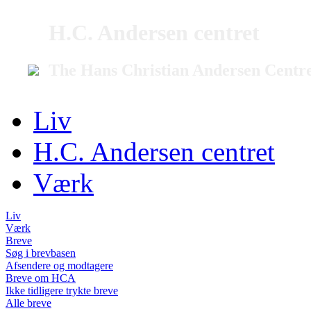
H.C. Andersen centret
The Hans Christian Andersen Centr
Liv
H.C. Andersen centret
Værk
Liv
Værk
Breve
Søg i brevbasen
Afsendere og modtagere
Breve om HCA
Ikke tidligere trykte breve
Alle breve