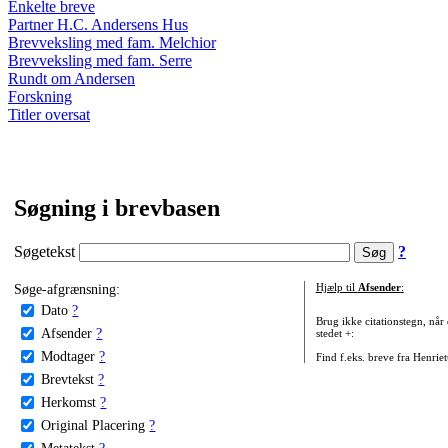
Enkelte breve
Partner H.C. Andersens Hus
Brevveksling med fam. Melchior
Brevveksling med fam. Serre
Rundt om Andersen
Forskning
Titler oversat
Søgning i brevbasen
Søgetekst
?
Søge-afgrænsning:
Hjælp til
Afsender
:
Dato
?
Brug ikke citationstegn, når
Afsender
?
stedet +:
Modtager
?
Find f.eks. breve fra Henrie
Brevtekst
?
Herkomst
?
Original Placering
?
Metatekst
?