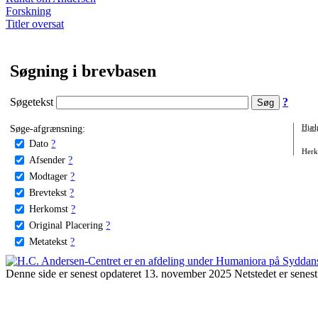
Forskning
Titler oversat
Søgning i brevbasen
Søgetekst
?
Søge-afgrænsning:
Hjæl
Dato
?
Herko
Afsender
?
Modtager
?
Brevtekst
?
Herkomst
?
Original Placering
?
Metatekst
?
Denne side er senest opdateret 13. november 2025 Netstedet er senest