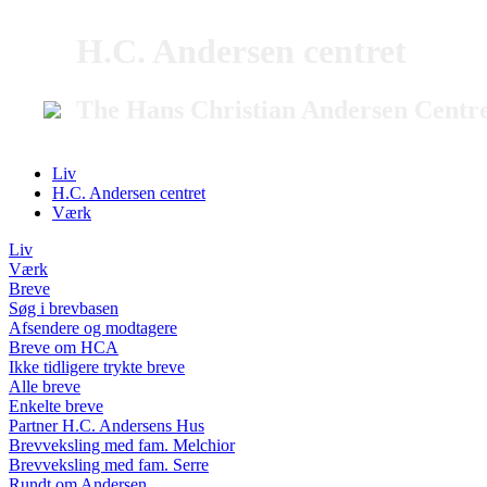
H.C. Andersen centret
The Hans Christian Andersen Centr
Liv
H.C. Andersen centret
Værk
Liv
Værk
Breve
Søg i brevbasen
Afsendere og modtagere
Breve om HCA
Ikke tidligere trykte breve
Alle breve
Enkelte breve
Partner H.C. Andersens Hus
Brevveksling med fam. Melchior
Brevveksling med fam. Serre
Rundt om Andersen