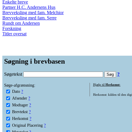
Enkelte breve
Partner H.C. Andersens Hus
Brevveksling med fam. Melchior
Brevveksling med fam. Serre
Rundt om Andersen
Forskning
Titler oversat
Søgning i brevbasen
Søgetekst
?
Søge-afgrænsning:
Hjælp til
Herkomst
:
Dato
?
Herkomst: kilden til den digi
Afsender
?
Modtager
?
Brevtekst
?
Herkomst
?
Original Placering
?
Metatekst
?