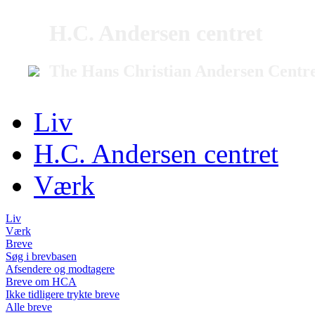
H.C. Andersen centret
The Hans Christian Andersen Centr
Liv
H.C. Andersen centret
Værk
Liv
Værk
Breve
Søg i brevbasen
Afsendere og modtagere
Breve om HCA
Ikke tidligere trykte breve
Alle breve