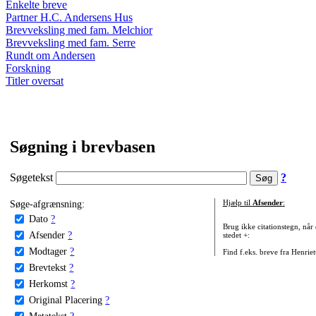
Enkelte breve
Partner H.C. Andersens Hus
Brevveksling med fam. Melchior
Brevveksling med fam. Serre
Rundt om Andersen
Forskning
Titler oversat
Søgning i brevbasen
Søgetekst
?
Søge-afgrænsning:
Hjælp til
Afsender
:
Dato
?
Brug ikke citationstegn, når
Afsender
?
stedet +:
Modtager
?
Find f.eks. breve fra Henrie
Brevtekst
?
Herkomst
?
Original Placering
?
Metatekst
?