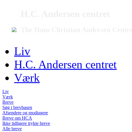
H.C. Andersen centret
The Hans Christian Andersen Centr
Liv
H.C. Andersen centret
Værk
Liv
Værk
Breve
Søg i brevbasen
Afsendere og modtagere
Breve om HCA
Ikke tidligere trykte breve
Alle breve