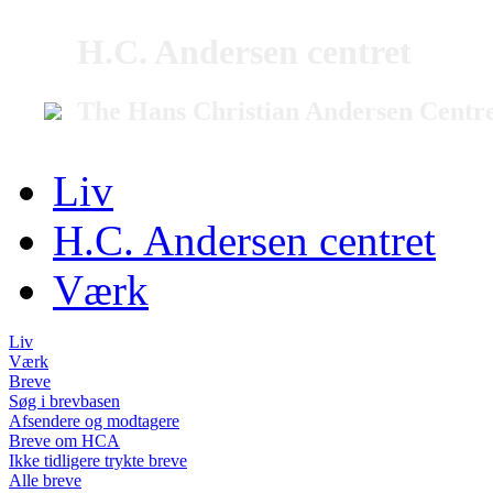
H.C. Andersen centret
The Hans Christian Andersen Centr
Liv
H.C. Andersen centret
Værk
Liv
Værk
Breve
Søg i brevbasen
Afsendere og modtagere
Breve om HCA
Ikke tidligere trykte breve
Alle breve