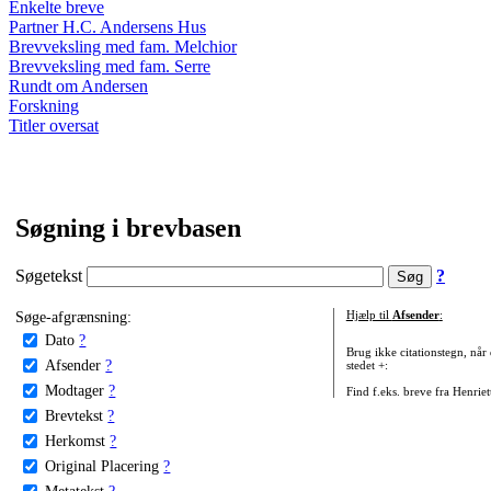
Enkelte breve
Partner H.C. Andersens Hus
Brevveksling med fam. Melchior
Brevveksling med fam. Serre
Rundt om Andersen
Forskning
Titler oversat
Søgning i brevbasen
Søgetekst
?
Søge-afgrænsning:
Hjælp til
Afsender
:
Dato
?
Brug ikke citationstegn, når
Afsender
?
stedet +:
Modtager
?
Find f.eks. breve fra Henrie
Brevtekst
?
Herkomst
?
Original Placering
?
Metatekst
?