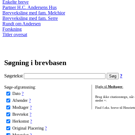
Enkelte breve
Partner H.C. Andersens Hus
Brevveksling med fam. Melchior
Brevveksling med fam. Serre
Rundt om Andersen
Forskning
Titler oversat
Søgning i brevbasen
Søgetekst
?
Søge-afgrænsning:
Hjælp til
Modtager
:
Dato
?
Brug ikke citationstegn, når
Afsender
?
stedet +:
Modtager
?
Find f.eks. breve til Henriet
Brevtekst
?
Herkomst
?
Original Placering
?
Metatekst
?