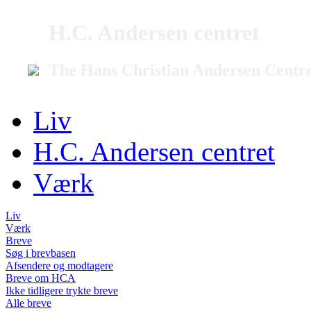
H.C. Andersen centret
The Hans Christian Andersen Centr
Liv
H.C. Andersen centret
Værk
Liv
Værk
Breve
Søg i brevbasen
Afsendere og modtagere
Breve om HCA
Ikke tidligere trykte breve
Alle breve