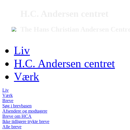
H.C. Andersen centret
The Hans Christian Andersen Centr
Liv
H.C. Andersen centret
Værk
Liv
Værk
Breve
Søg i brevbasen
Afsendere og modtagere
Breve om HCA
Ikke tidligere trykte breve
Alle breve