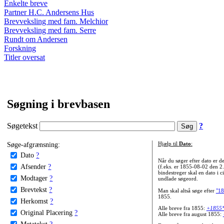
Enkelte breve
Partner H.C. Andersens Hus
Brevveksling med fam. Melchior
Brevveksling med fam. Serre
Rundt om Andersen
Forskning
Titler oversat
Søgning i brevbasen
Søgetekst
?
Søge-afgrænsning:
Hjælp til
Dato
:
Dato
?
Når du søger efter dato er
Afsender
?
(f.eks. er 1855-08-02 den 2
bindestreger skal en dato i c
Modtager
?
undlade søgeord.
Brevtekst
?
Man skal altså søge efter
"18
1855.
Herkomst
?
Alle breve fra 1855:
+1855
Original Placering
?
Alle breve fra august 1855:
Metatekst
?