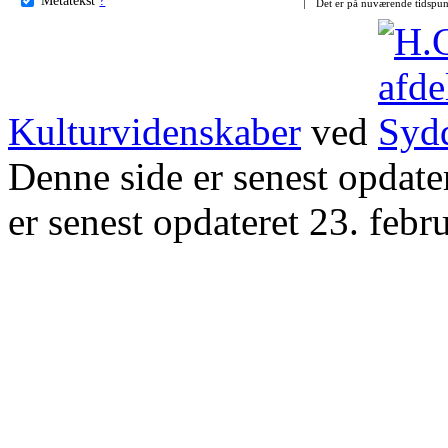
Det er på nuværende tidspun
Kulturvidenskaber
ved
Denne side er senest opdat
er senest opdateret 23. febr