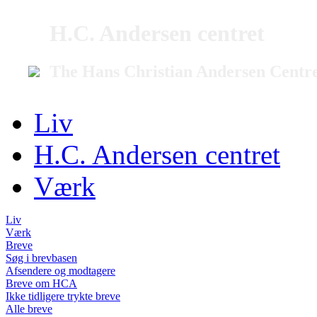
H.C. Andersen centret
The Hans Christian Andersen Centr
Liv
H.C. Andersen centret
Værk
Liv
Værk
Breve
Søg i brevbasen
Afsendere og modtagere
Breve om HCA
Ikke tidligere trykte breve
Alle breve