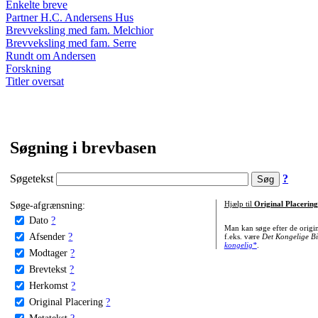
Enkelte breve
Partner H.C. Andersens Hus
Brevveksling med fam. Melchior
Brevveksling med fam. Serre
Rundt om Andersen
Forskning
Titler oversat
Søgning i brevbasen
Søgetekst
?
Søge-afgrænsning:
Hjælp til
Original Placering
Dato
?
Man kan søge efter de origi
Afsender
?
f.eks. være
Det Kongelige Bi
kongelig*
.
Modtager
?
Brevtekst
?
Herkomst
?
Original Placering
?
Metatekst
?