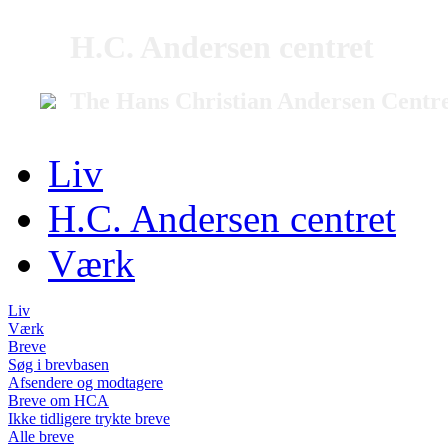
H.C. Andersen centret
The Hans Christian Andersen Centr
Liv
H.C. Andersen centret
Værk
Liv
Værk
Breve
Søg i brevbasen
Afsendere og modtagere
Breve om HCA
Ikke tidligere trykte breve
Alle breve