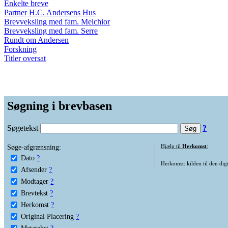
Enkelte breve
Partner H.C. Andersens Hus
Brevveksling med fam. Melchior
Brevveksling med fam. Serre
Rundt om Andersen
Forskning
Titler oversat
Søgning i brevbasen
Søgetekst
?
Søge-afgrænsning:
Hjælp til
Herkomst
:
Dato
?
Herkomst: kilden til den digi
Afsender
?
Modtager
?
Brevtekst
?
Herkomst
?
Original Placering
?
Metatekst
?