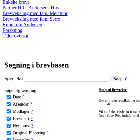
Enkelte breve
Partner H.C. Andersens Hus
Brevveksling med fam. Melchior
Brevveksling med fam. Serre
Rundt om Andersen
Forskning
Titler oversat
Søgning i brevbasen
Søgetekst
?
Søge-afgrænsning:
Hjælp til
Brevtekst
:
Dato
?
Der er ingen restriktioner p
Afsender
?
normalt.
Modtager
?
Vil du f.eks. finde en tekst,
Naar dette Brev
indgår, skal
Brevtekst
?
Herkomst
?
Original Placering
?
Metatekst
?