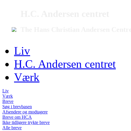
H.C. Andersen centret
The Hans Christian Andersen Centr
Liv
H.C. Andersen centret
Værk
Liv
Værk
Breve
Søg i brevbasen
Afsendere og modtagere
Breve om HCA
Ikke tidligere trykte breve
Alle breve