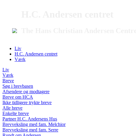
H.C. Andersen centret
The Hans Christian Andersen Centr
Liv
H.C. Andersen centret
Værk
Liv
Værk
Breve
Søg i brevbasen
Afsendere og modtagere
Breve om HCA
Ikke tidligere trykte breve
Alle breve
Enkelte breve
Partner H.C. Andersens Hus
Brevveksling med fam. Melchior
Brevveksling med fam. Serre
Rundt om Andersen