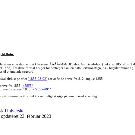
p til
Dato
:
du søger efter dato er det i formatet ÅÅÅÅ-MM-DD, dvs. år-måned-dag. (f.eks. er 1855-08-02 d
st 1855). Da dette format bruger bindestreger skal en dato i citationstegn, da - betyder minus og
s til at undlade søgeord.
skal altså søge efter
"1855-08-02"
for at finde breve fra d. 2. august 1855.
 breve fra 1855:
+1855*
 breve fra august 1855:
+"1855-08"*
er på nuværende tidspunkt ikke muligt at søge på kun måned eller dag.
 opdateret 23. februar 2023