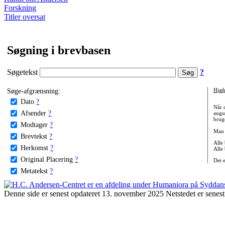
Forskning
Titler oversat
Søgning i brevbasen
Søgetekst
?
Søge-afgrænsning:
Hjæl
Dato
?
Når 
Afsender
?
augu
bruge
Modtager
?
Man 
Brevtekst
?
Alle
Herkomst
?
Alle
Original Placering
?
Det 
Metatekst
?
Denne side er senest opdateret 13. november 2025 Netstedet er senest