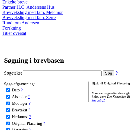
Enkelte breve
Partner H.C. Andersens Hus
Brevveksling med fam. Melchior
Brevveksling med fam. Serre
Rundt om Andersen
Forskning
Titler oversat
Søgning i brevbasen
Søgetekst
?
Søge-afgrænsning:
Hjælp til
Original Placering
Dato
?
Man kan søge efter de origi
Afsender
?
f.eks. være
Det Kongelige Bi
kongelig*
.
Modtager
?
Brevtekst
?
Herkomst
?
Original Placering
?
Metatekst
?