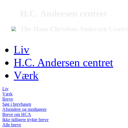
H.C. Andersen centret
The Hans Christian Andersen Centr
Liv
H.C. Andersen centret
Værk
Liv
Værk
Breve
Søg i brevbasen
Afsendere og modtagere
Breve om HCA
Ikke tidligere trykte breve
Alle breve