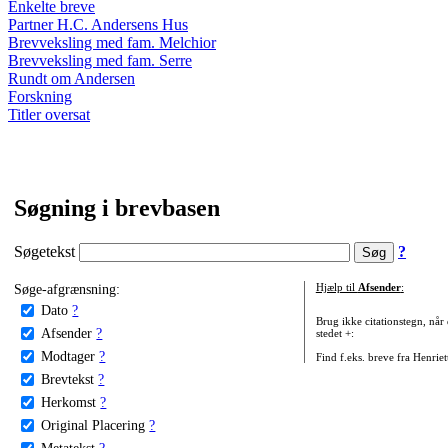
Enkelte breve
Partner H.C. Andersens Hus
Brevveksling med fam. Melchior
Brevveksling med fam. Serre
Rundt om Andersen
Forskning
Titler oversat
Søgning i brevbasen
Søgetekst
?
Søge-afgrænsning:
Hjælp til
Afsender
:
Dato
?
Brug ikke citationstegn, når
Afsender
?
stedet +:
Modtager
?
Find f.eks. breve fra Henrie
Brevtekst
?
Herkomst
?
Original Placering
?
Metatekst
?