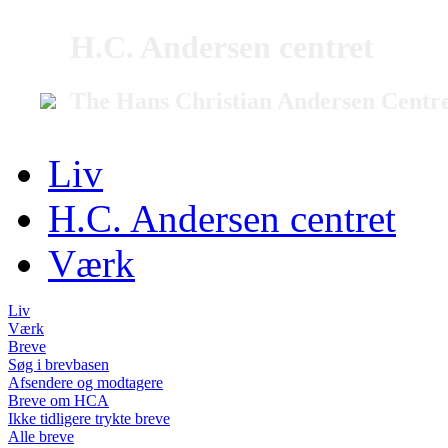
H.C. Andersen centret
The Hans Christian Andersen Centr
Liv
H.C. Andersen centret
Værk
Liv
Værk
Breve
Søg i brevbasen
Afsendere og modtagere
Breve om HCA
Ikke tidligere trykte breve
Alle breve